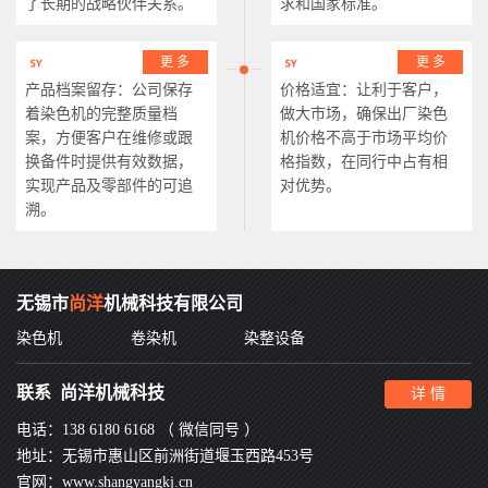
了长期的战略伙伴关系。
求和国家标准。
更 多
更 多
产品档案留存：公司保存
价格适宜：让利于客户，
着染色机的完整质量档
做大市场，确保出厂染色
案，方便客户在维修或跟
机价格不高于市场平均价
换备件时提供有效数据，
格指数，在同行中占有相
实现产品及零部件的可追
对优势。
溯。
无锡市
尚洋
机械科技有限公司
染色机
卷染机
染整设备
联系 尚洋机械科技
详 情
电话：138 6180 6168 （ 微信同号 ）
地址：无锡市惠山区前洲街道堰玉西路453号
官网：www.shangyangkj.cn