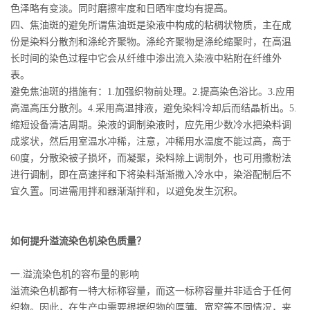
色泽略有变淡。同时磨擦牢度和日晒牢度均有提高。
四、焦油斑的避免所谓焦油斑是染液中构成的粘稠状物质，主在成
份是染料分散剂和涤纶齐聚物。涤纶齐聚物是涤纶缩聚时，在高温
长时间的染色过程中它会从纤维中渗出流入染液中粘附在纤维外
表。
避免焦油斑的措施有：1.加强织物前处理。2.提高染色浴比。3.应用
高温高压分散剂。4.采用高温排液，避免染料冷却后而结晶析出。5.
缩短设备清洁周期。染液的调制染液时，应先用少数冷水把染料调
成浆状，然后用室温水冲稀，注意，冲稀用水温度不能过高，高于
60度，分散染被子损坏，而凝聚，染料除上调制外，也可用撒粉法
进行调制，即在高速拌和下将染料渐渐撒入冷水中，染浴配制后不
宜久置。同进需用拌和器渐渐拌和，以避免发生沉积。
如何提升溢流染色机染色质量？
一.溢流染色机的容布量的影响
溢流染色机都有一特大标称容量，而这一标称容量并非适合于任何
织物。因此，在生产中需要根据织物的厚薄、宽窄等不同情况，来