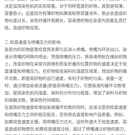
决定溢流染色机的实际容量。对于同样宽度的织物，其愈是轻薄，
容量愈小。这是因为轻薄织物如果按标称容量进布，势必会造成织
物长度过长，染色时循环周期长，容易使织物在染室内因紊乱而打
结，造成织物花斑。
二.绞盘速度与喷嘴压力的影响
染室内的织物是靠绞盘将其牵引后进入喷嘴。喷嘴为环状出口，染
液从喷嘴的间隙内喷出，凭借喷嘴的压力，将染液喷射在绳状织物
上，改变织物在染室内因堆积而呈折叠的位置织物的速度决定于绞
盘速度和喷嘴压力。在织物吸收染料的温度区域里，增加织物的循
环次数，即提高织物的运行速度，有利于织物的匀染。液量一定
时，通过增加染液流量(即提高喷嘴压力)，可使染液的循环次数增
加，提高染色机内温度、染料的分布均匀程度，增加了染料与织物
的接触次数，使染色时间缩短。
在提高织物速度和增加染液循环欢数的同时，应该注意到绞盘速度
和喷嘴压力之间的相互配合，否则将会直接影响产品质量。例如，
如果绞盘速度太慢，而喷嘴压力过大，这时布速大于绞盘速度，容
易造成织物擦伤;如果绞盘速度过快，超过了喷嘴通过织物的能力，