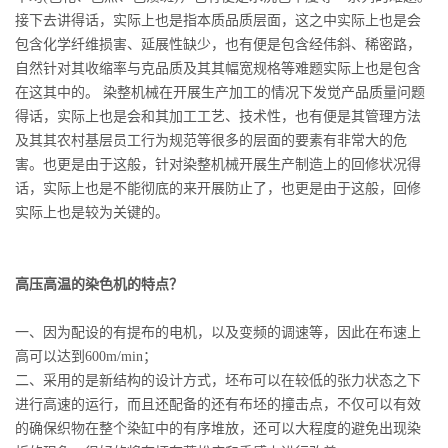
接下去讲得话，实际上也是指本质品质层面，这之中实际上也是会
包含化学纤维损害、延展性缺少，也有便是包含经伟斜、稀密路，
自然针对其收缩率与克品质及其其幅宽规格等难题实际上也是包含
在这其中的。 染整机械在开展生产加工的情况下发觉产品质量问题
得话，实际上也是会和其加工工艺、技术性，也有便是其管理方法
及其其农村基层员工行为规范等很多的层面的要素有非常大的危
害。也更是由于这般，针对染整机械开展生产制造上的回修状况得
话，实际上也是不能彻底的来开展防止了，也更是由于这般，回修
实际上也是较为关键的。
高压高温的染色机的特点？
一、因为配设的有提布的电机，以及变频的调速等，因此在布速上
高可以达到600m/min；
二、采用的是新结构的设计方式，坯布可以在较低的张力状态之下
进行高速的运行，而且还配备的还有布坯的撞击点，不仅可以有效
的确保织物在整个染缸中的有序堆放，还可以大程度的避免出现染