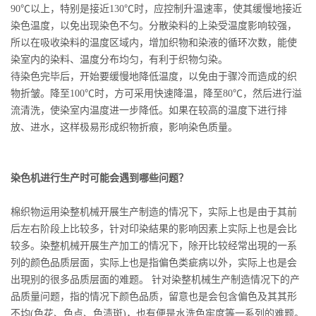
90℃以上，特别是接近130℃时，应控制升温速率，使其缓慢地接近
染色温度，以免出现染色不匀。分散染料的上染受温度影响较强，
所以在吸收染料的温度区域内，增加织物和染液的循环次数，能使
染室内的染料、温度分布均匀，有利于织物匀染。
待染色完毕后，开始要缓慢地降低温度，以免由于骤冷而造成的织
物折皱。降至100℃时，方可采用快速降温，降至80℃，然后进行溢
流清洗，使染室内温度进一步降低。如果在较高的温度下进行排
放、进水，这样极易形成织物折痕，影响染色质量。
染色机进行生产时可能会遇到哪些问题？
棉织物运用染整机械开展生产制造的情况下，实际上也是由于其前
后左右阶段上比较多，针对印染結果的影响因素上实际上也是会比
较多。染整机械开展生产加工的情况下，除开比较经常出現的一系
列的颜色品质层面，实际上也是指偏色类疵病以外，实际上也是会
出現别的很多品质层面的难题。 针对染整机械生产制造情况下的产
品质量问题，指的情况下颜色品质，留意也是会包含偏色及其其形
不均(色花、色点、色渍斑)，也有便是水洗色牢度等一系列的难题。