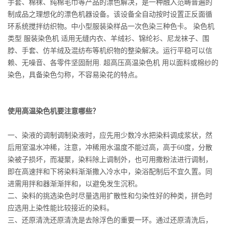
手套、棉袜、纯棉毛巾等产品的漂色解决，是一种融入范畴普遍的
制成品之理想化的漂色机器设备。该设备全自动按时设置正反面循
环系统搅拌纺织物。中小型服装染样品一次色染三种色卡。 染色机
类型 服装染色机 适用无缝内衣、羊绒衫、锦纶衫、尼龙袜子、围
脖、手套、仿羊绒及混纺布等机织物的整染解决。运行平稳可以信
赖、无噪音、各零件坚固耐用. 超高压高温染色机 用以面料或棉纱的
染色，具备染色匀称，不容易染花的特点。
使用高温染色机要注意哪些？
一、染液的调制调制染液时，应先用少数冷水把染料调成浆状，然
后用室温水冲稀，注意，冲稀用水温度不能过高，高于60度，分散
染被子损坏，而凝聚，染料除上调制外，也可用撒粉法进行调制，
即在高速拌和下将染料渐渐撒入冷水中，染浴配制后不宜久置。同
进需用拌和器渐渐拌和，以避免发生沉积。
二、染料的挑选染色时尽量选用扩散性和匀染性好的种类，拼色时
应选用上染性能比较接近的染料。
三、还原清洗还原清洗是去除浮色的重要一环。通过还原清洗后，