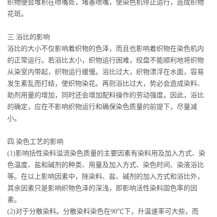
织物便会堆积在喷嘴处，堵塞喷嘴，使染色机停止运行，造成织物
花斑。
三.浴比的影响
浴比的大小不仅影响着织物的色泽，而且也影响着织物在染色机内
的正常运行。若浴比太小，织物运行困难，绞盘不能顺利地将织物
从染室内带起，织物运行缓慢。浴比过大，织物漂浮在水面，容易
发生紊乱而打结，使织物染花。再则浴比过大，势必会造成染料、
助剂用量的增加，同时还会增加配料操作的劳动强度。因此，浴比
的确定，应在不影响织物运行和确保染色质量的前提下，尽量减
小。
四.染色工艺的影响
(1)影响括性染料溢流染色质量的主要因素有染料用及加入方式、染
色温度、盐和碱剂的种类、用量及加入方式、染色时间、染液浴比
等。在以上影响因素中，除染料、盐、碱剂的加入方式和浴比外，
其余因素只是影响织物色泽的深浅，即影响活性染料固色率的因
素。
(2)对于分散染料。分散染料染色在90℃下，升温速率可大些，而